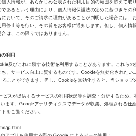
の個人情報が、あらかじめ公表された利用目的の範囲を超えて取
のであるという理由により、個人情報保護法の定めに基づきその
合において、そのご請求に理由があることが判明した場合には、
利用停止等を行い、その旨をお客様に通知します。但し、個人情
場合は、この限りではありません。
技術の利用
ookie及びこれに類する技術を利用することがあります。これら
ち、サービス向上に資するものです。Cookieを無効化された
化することができます。但し、Cookieを無効化すると、当ショ
ビスが提供するサービスの利用状況等を調査・分析するため、本サービ
しています。Googleアナリティクスでデータが収集、処理される仕組
イトをご覧ください。
ms/jp.html
トやアプリを使用する際の Google によるデータ使用：