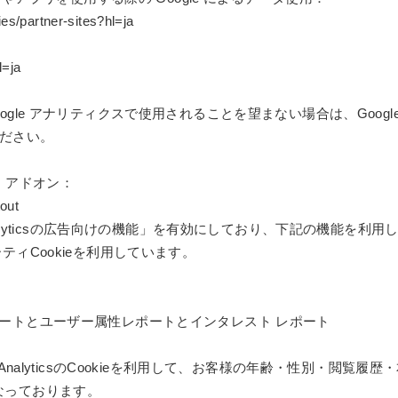
ies/partner-sites?hl=ja
l=ja
gle アナリティクスで使用されることを望まない場合は、Google 
ください。
ト アドオン：
tout
Analyticsの広告向けの機能」を有効にしており、下記の機能を利
ドパーティCookieを利用しています。
ー属性レポートとユーザー属性レポートとインタレスト レポート
 AnalyticsのCookieを利用して、お客様の年齢・性別・閲覧
なっております。